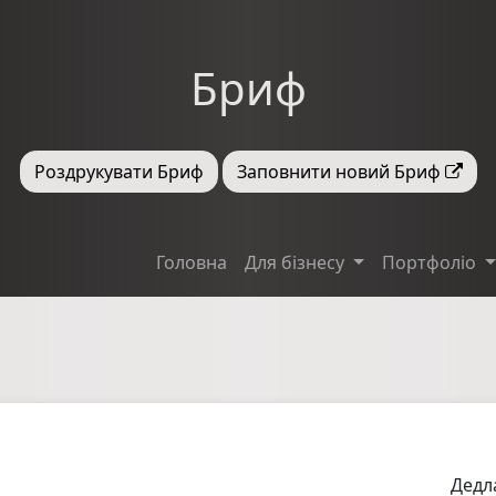
Бриф
Роздрукувати Бриф
Заповнити новий Бриф
Головна
Для бізнесу
Портфоліо
Дедл