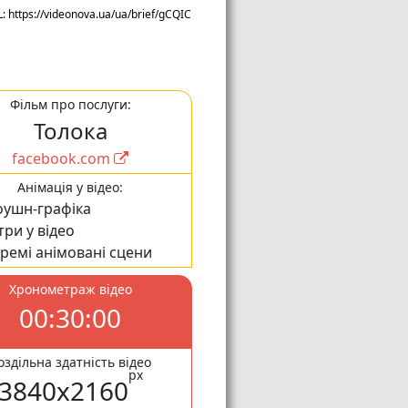
: https://videonova.ua/ua/brief/gCQIC
Фільм про послуги:
Толока
facebook.com
Анімація у відео:
оушн-графіка
три у відео
кремі анімовані сцени
Хронометраж відео
00:30:00
оздільна здатність відео
px
3840x2160