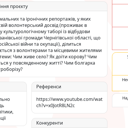
іння проєкту
мальних та іронічних репортажів, у яких
вій волонтерський досвід (проживає в
у культурологічному таборі із відбудови
ванівської громади Чернігівської області, що
сійської війни та окупації), ділиться
ується з волонтерами та місцевими жителями
 теми: Чим живе село? Як доїти корову? Чим
ься у повсякденному житті? Чим болгарка
троборізу?
Не
Референси
На
ально
https://www.youtube.com/wat
дь
ch?v=x0JotR8LN2c
літики,
ції
Конкуренти