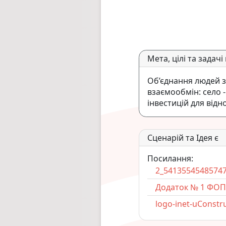
Мета, цілі та задачі
Об’єднання людей з
взаємообмін: село - 
інвестицій для від
Сценарій та Ідея є
Посилання:
2_5413554548574
Додаток № 1 ФОП 
logo-inet-uConstr