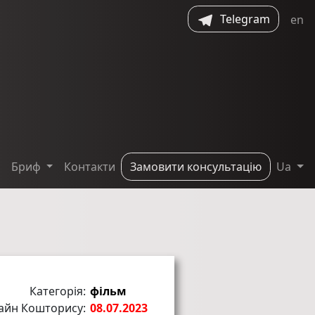
Telegram
en
Бриф
Контакти
Замовити консультацію
Ua
Категорія:
фільм
айн Кошторису:
08.07.2023