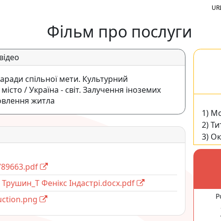
URL
Фільм про послуги
 відео
аради спільної мети. Культурний
місто / Україна - світ. Залучення іноземих
новлення житла
1) М
2) Ти
3) О
789663.pdf
Трушин_Т Фенікс Індастрі.docx.pdf
Р
uction.png