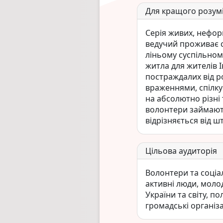
Для кращого розум
Серія живих, нефор
ведучий проживає с
ліньому суспільном
житла для жителів І
постраждалих від ро
враженнями, спілк
на абсолютно різні
волонтери займают
відрізняється від ш
Цільова аудиторія
Волонтери та соці
активні люди, моло
України та світу, по
громадські організа